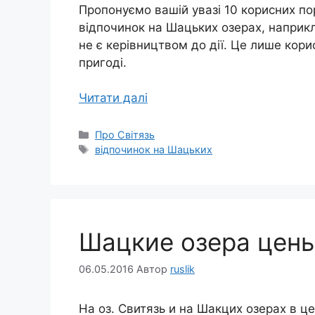
Пропонуємо вашій увазі 10 корисних по
відпочинок на Шацьких озерах, наприкл
не є керівництвом до дії. Це лише кори
пригоді.
Читати далі
Категорії
Про Світязь
Позначки
відпочинок на Шацьких
Шацкие озера цены
06.05.2016
Автор
ruslik
На оз. Свитязь и на Шакцих озерах в ц