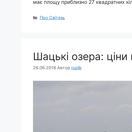
має площу приблизно 27 квадратних кіл
Категорії
Про Світязь
Шацькі озера: ціни
26.06.2018
Автор
ruslik