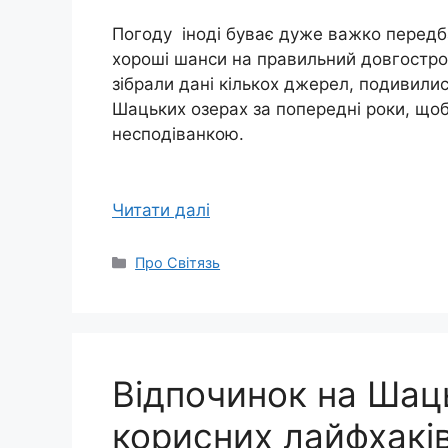
Погоду іноді буває дуже важко передб
хороші шанси на правильний довгостро
зібрали дані кількох джерел, подивилис
Шацьких озерах за попередні роки, щоб 
несподіванкою.
Читати далі
Категорії
Про Світязь
Відпочинок на Шаць
корисних лайфхакі