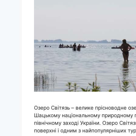
Озеро Світязь – велике прісноводне оз
Шацькому національному природному па
північному заході України. Озеро Світя
поверхні і одним з найпопулярніших ту