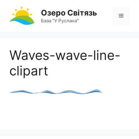
Перейти
Озеро Світязь
до
Меню
вмісту
База "У Руслана"
Waves-wave-line-
clipart