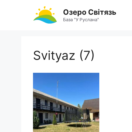
Перейти
Озеро Світязь
до
вмісту
База "У Руслана"
Svityaz (7)