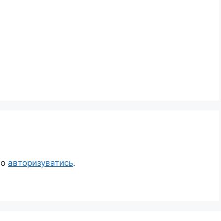
но
авторизуватись
.