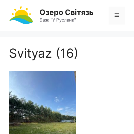
Перейти
Озеро Світязь
до
Меню
вмісту
База "У Руслана"
Svityaz (16)