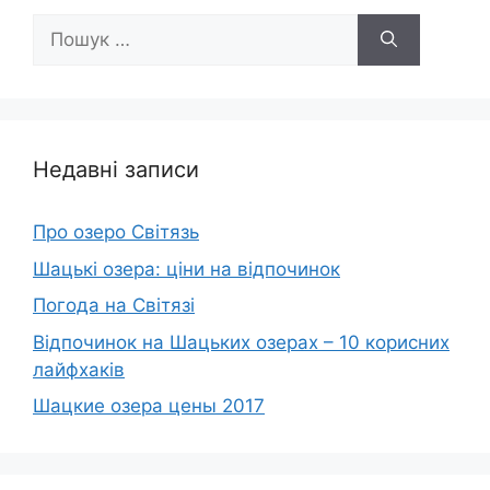
Пошук:
Недавні записи
Про озеро Світязь
Шацькі озера: ціни на відпочинок
Погода на Світязі
Відпочинок на Шацьких озерах – 10 корисних
лайфхаків
Шацкие озера цены 2017